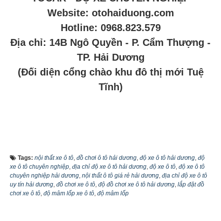
Website: otohaiduong.com
Hotline: 0968.823.579
Địa chỉ: 14B Ngô Quyền - P. Cẩm Thượng -
TP. Hải Dương
(Đối diện cổng chào khu đô thị mới Tuệ
Tĩnh)
Tags:
nội thất xe ô tô
,
đồ chơi ô tô hải dương
,
độ xe ô tô hải dương
,
độ
xe ô tô chuyên nghiệp
,
địa chỉ độ xe ô tô hải dương
,
độ xe ô tô
,
độ xe ô tô
chuyên nghiệp hải dương
,
nội thất ô tô giá rẻ hải dương
,
địa chỉ độ xe ô tô
uy tín hải dương
,
đồ chơi xe ô tô
,
độ đồ chơi xe ô tô hải dương
,
lắp đặt đồ
chơi xe ô tô
,
độ mâm lốp xe ô tô
,
độ mâm lốp