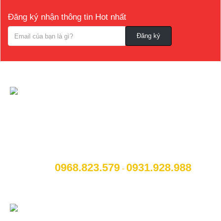
Đăng ký nhận thông tin Hot nhất
CÔNG TY CỔ PHẦN NỘI THẤT VÀ CÔNG
NGHỆ TOCAR
[A]:
Địa chỉ
: Số 14B Ngô Quyền, P. Cẩm Thượng, Thành
phố Hải Dương
0968.823.579
09
31.928.988
[M]:
Hotline
:
-
[W]:
Website
: www.otohaiduong.com
[E]:
Email
:
lienhe@otohaiduong.com