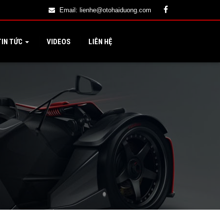
Email:
lienhe@otohaiduong.com
IN TỨC
VIDEOS
LIÊN HỆ