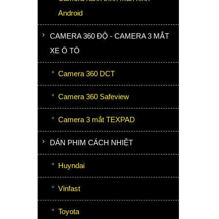
Android
CAMERA 360 ĐỘ - CAMERA 3 MẮT
XE Ô TÔ
Camera 360 DCT
Camera 360 Safeview
Camera 3 mắt TEXPAD
DÁN PHIM CÁCH NHIỆT
Huyndai
Vinfast
Toyota