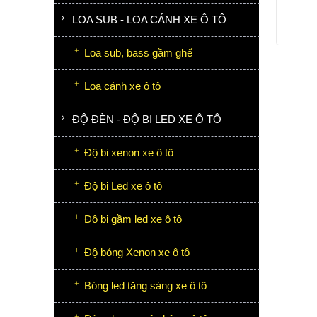
LOA SUB - LOA CÁNH XE Ô TÔ
Loa sub, bass gầm ghế
Loa cánh xe ô tô
ĐỘ ĐÈN - ĐỘ BI LED XE Ô TÔ
Độ bi xenon xe ô tô
Độ bi Led xe ô tô
Độ bi gầm led xe ô tô
Độ bóng Xenon xe ô tô
Bóng led tăng sáng xe ô tô