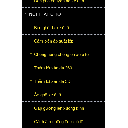
Đèn pha nguyên bộ xe ô tô
NỘI THẤT Ô TÔ
Bọc ghế da xe ô tô
Cảm biến áp suất lốp
Chống nóng chống ồn xe ô tô
Thảm lót sàn da 360
Thảm lót sàn da 5D
Áo ghế xe ô tô
Gập gương lên xuống kính
Cách âm chống ồn xe ô tô