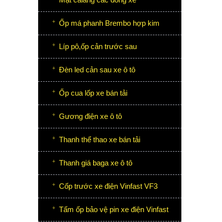
Ốp má phanh Brembo hợp kim
Líp pô,ốp cản trước sau
Đèn led cản sau xe ô tô
Ốp cua lốp xe bán tải
Gương điện xe ô tô
Thanh thể thao xe bán tải
Thanh giá baga xe ô tô
Cốp trước xe điện Vinfast VF3
Tấm ốp bảo vệ pin xe điện Vinfast