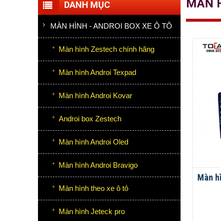
MÀN 
DANH MỤC
MÀN HÌNH - ANDROI BOX XE Ô TÔ
Màn hình Zestech chính hãng
Màn hình Androi Texpad
Màn hình Androi Kovar
Androi box Zestech
Màn hình Androi Oled
Màn hình Androi Bravigo
Màn hì
Màn hình theo xe ô tô
Màn hình Jeteck pro