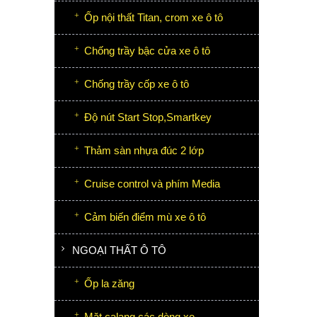
Ốp nội thất Titan, crom xe ô tô
Chống trầy bậc cửa xe ô tô
Chống trầy cốp xe ô tô
Độ nút Start Stop,Smartkey
Thảm sàn nhựa đúc 2 lớp
Cruise control và phím Media
Cảm biến điểm mù xe ô tô
NGOẠI THẤT Ô TÔ
Ốp la zăng
Mặt calang các dòng xe