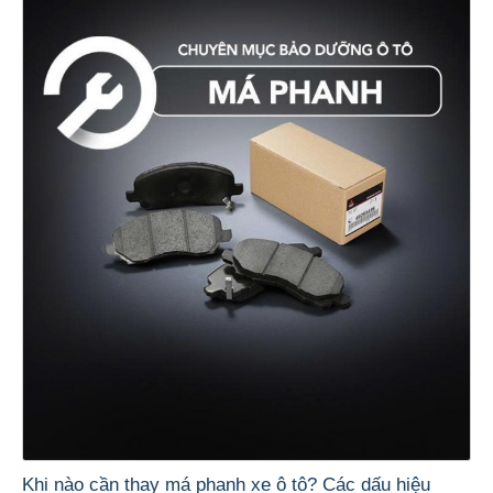
Khi nào cần thay má phanh xe ô tô? Các dấu hiệu