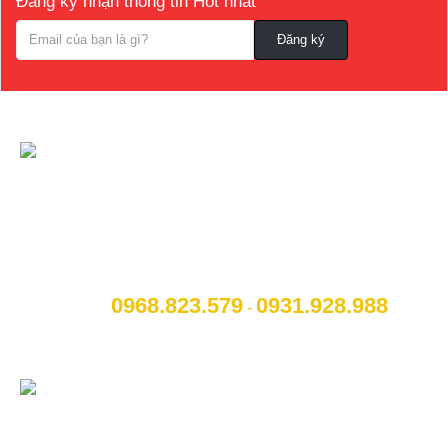
Đăng ký nhận thông tin Hot nhất
CÔNG TY CỔ PHẦN NỘI THẤT VÀ CÔNG
NGHỆ TOCAR
[A]:
Địa chỉ
: Số 14B Ngô Quyền, P. Cẩm Thượng, Thành
phố Hải Dương
0968.823.579
09
31.928.988
[M]:
Hotline
:
-
[W]:
Website
: www.otohaiduong.com
[E]:
Email
:
lienhe@otohaiduong.com