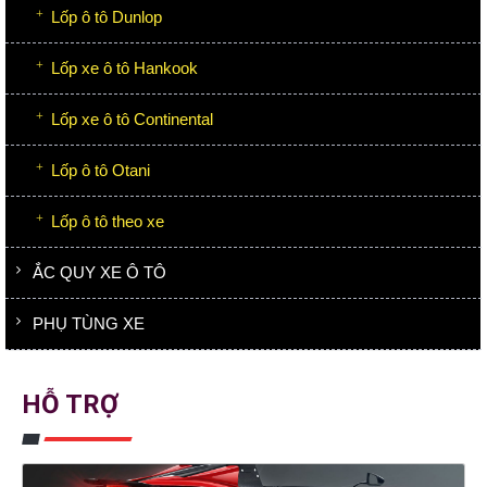
Lốp ô tô Dunlop
Lốp xe ô tô Hankook
Lốp xe ô tô Continental
Lốp ô tô Otani
Lốp ô tô theo xe
ẮC QUY XE Ô TÔ
PHỤ TÙNG XE
HỖ TRỢ