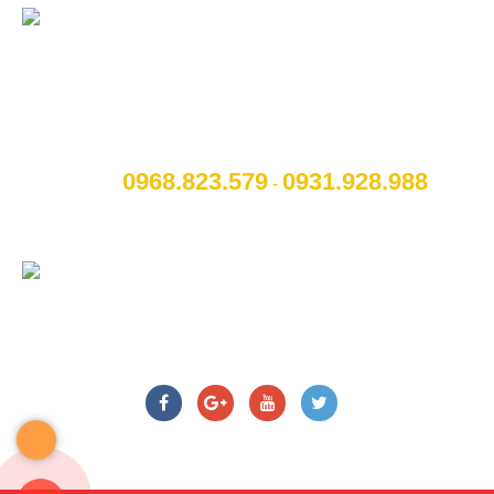
CÔNG TY CỔ PHẦN NỘI THẤT VÀ CÔNG
NGHỆ TOCAR
[A]:
Địa chỉ
: Số 14B Ngô Quyền, P. Cẩm Thượng, Thành
phố Hải Dương
0968.823.579
09
31.928.988
[M]:
Hotline
:
-
[W]:
Website
: www.otohaiduong.com
[E]:
Email
:
lienhe@otohaiduong.com
CHÚNG TÔI TRÊN MẠNG XÃ HỘI