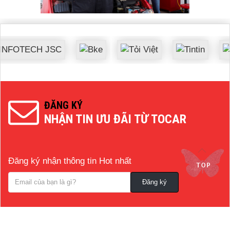
ĐĂNG KÝ
NHẬN TIN ƯU ĐÃI TỪ TOCAR
Đăng ký nhận thông tin Hot nhất