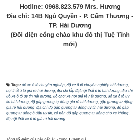
Hotline: 0968.823.579 Mrs. Hương
Địa chỉ: 14B Ngô Quyền - P. Cẩm Thượng -
TP. Hải Dương
(Đối diện cổng chào khu đô thị Tuệ Tĩnh
mới)
Tags:
độ xe ô tô chuyên nghiệp
,
độ xe ô tô chuyên nghiệp hải dương
,
nội thất ô tô giá rẻ hải dương
,
địa chỉ lắp đặt nội thất ô tô hải dương
,
địa chỉ
độ xe ô tô uy tín hải dương
,
đồ chơi xe hơi giá rẻ hải dương
,
độ xe ô tô uy
tín hải dương
,
độ gập gương tự động giá rẻ hải dương
,
gập gương tự động
giá rẻ hải dương
,
địa chỉ độ gập gương tự động uy tín hải dương
,
độ gập
gương tự động ở đâu uy tín
,
có nên độ gập gương tự động cho xe không
,
độ nội thất xe ô tô giá rẻ hải dương
Tổng số điểm của bài viết là: 5 trong 1 đánh giá