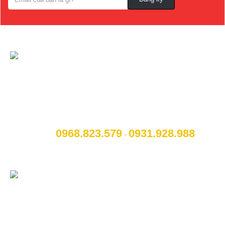
CÔNG TY CỔ PHẦN NỘI THẤT VÀ CÔNG
NGHỆ TOCAR
[A]:
Địa chỉ
: Số 14B Ngô Quyền, P. Cẩm Thượng, Thành
phố Hải Dương
0968.823.579
09
31.928.988
[M]:
Hotline
:
-
[W]:
Website
: www.otohaiduong.com
[E]:
Email
:
lienhe@otohaiduong.com
CHÚNG TÔI TRÊN MẠNG XÃ HỘI