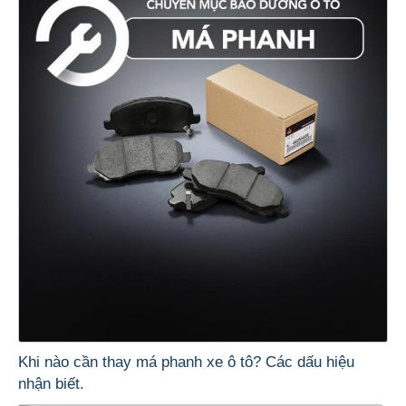
Khi nào cần thay má phanh xe ô tô? Các dấu hiệu
nhận biết.