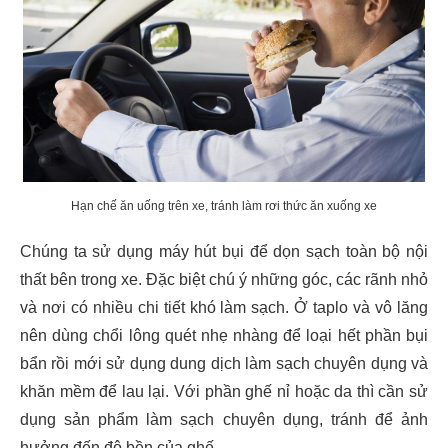
Hạn chế ăn uống trên xe, tránh làm rơi thức ăn xuống xe
Chúng ta sử dụng máy hút bụi để dọn sạch toàn bộ nội
thất bên trong xe. Đặc biệt chú ý những góc, các rãnh nhỏ
và nơi có nhiều chi tiết khó làm sạch. Ở taplo và vô lăng
nên dùng chổi lông quét nhẹ nhàng để loại hết phần bụi
bẩn rồi mới sử dụng dung dịch làm sạch chuyên dụng và
khăn mềm để lau lại. Với phần ghế nỉ hoặc da thì cần sử
dụng sản phẩm làm sạch chuyên dụng, tránh để ảnh
hưởng đến độ bền của ghế.