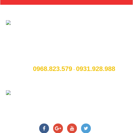
CÔNG TY CỔ PHẦN NỘI THẤT VÀ CÔNG
NGHỆ TOCAR
[A]:
Địa chỉ
: Số 14B Ngô Quyền, P. Cẩm Thượng, Thành
phố Hải Dương
0968.823.579
09
31.928.988
[M]:
Hotline
:
-
[W]:
Website
: www.otohaiduong.com
[E]:
Email
:
lienhe@otohaiduong.com
CHÚNG TÔI TRÊN MẠNG XÃ HỘI