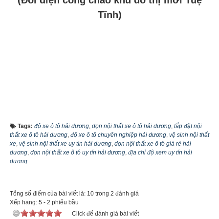
Tĩnh)
Tags:
độ xe ô tô hải dương
,
dọn nội thất xe ô tô hải dương
,
lắp đặt nội
thất xe ô tô hải dương
,
độ xe ô tô chuyên nghiệp hải dương
,
vệ sinh nội thất
xe
,
vệ sinh nội thất xe uy tín hải dương
,
dọn nội thất xe ô tô giá rẻ hải
dương
,
dọn nội thất xe ô tô uy tín hải dương
,
địa chỉ độ xem uy tín hải
dương
Tổng số điểm của bài viết là: 10 trong 2 đánh giá
Xếp hạng:
5
-
2
phiếu bầu
Click để đánh giá bài viết