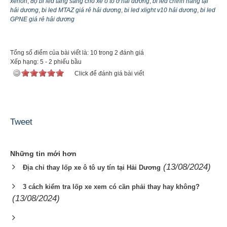
xenon
,
độ bi led tăng sáng cho xe ô tô ở hải dương
,
bi led chính hãng tại
hải dương
,
bi led MTAZ giá rẻ hải dương
,
bi led xlight v10 hải dương
,
bi led
GPNE giá rẻ hải dương
Tổng số điểm của bài viết là: 10 trong 2 đánh giá
Xếp hạng:
5
-
2
phiếu bầu
Click để đánh giá bài viết
Tweet
Những tin mới hơn
(13/08/2024)
Địa chỉ thay lốp xe ô tô uy tín tại Hải Dương
3 cách kiểm tra lốp xe xem có cần phải thay hay không?
(13/08/2024)