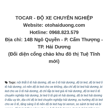
TOCAR - ĐỘ XE CHUYÊN NGHIỆP
Website: otohaiduong.com
Hotline: 0968.823.579
Địa chỉ: 14B Ngô Quyền - P. Cẩm Thượng -
TP. Hải Dương
(Đối diện cổng chào khu đô thị Tuệ Tĩnh
mới)
Tags:
nội thất ô tô hải dương
,
độ xe ô tô hải dương
,
độ bi led
,
độ bi led ô
tô hải dương
,
có nên độ bi led cho xe không
,
địa chỉ độ bi led hải dương
,
bi
led cho xe ô tô hải dương
,
đị chỉ lắp bi led giá rẻ hải dương
,
độ bi led ô tô
chuyên nghiệp hải dương
,
bi led ô tô giá rẻ hải dương
,
độ bi led hải dương
ở đâu uy tín
,
địa chỉ độ bi led chuyên nghiệp hải dương
,
xu hướng độ bi led
cho xe ô tô
,
tăng sáng ô tô nên độ bi led hay bi xenon
,
so sánh bi led và bi