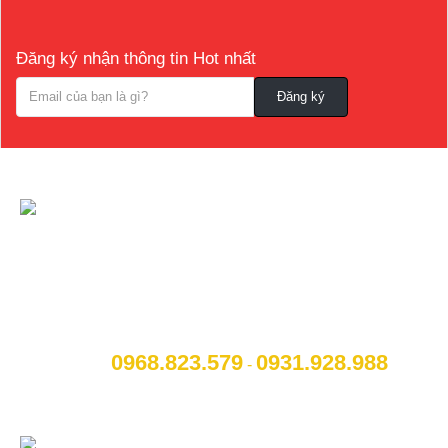
Đăng ký nhận thông tin Hot nhất
CÔNG TY CỔ PHẦN NỘI THẤT VÀ CÔNG
NGHỆ TOCAR
[A]:
Địa chỉ
: Số 14B Ngô Quyền, P. Cẩm Thượng, Thành
phố Hải Dương
0968.823.579
09
31.928.988
[M]:
Hotline
:
-
[W]:
Website
: www.otohaiduong.com
[E]:
Email
:
lienhe@otohaiduong.com