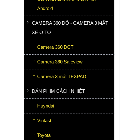
Android
CAMERA 360 ĐỘ - CAMERA 3 MẮT
XE Ô TÔ
Camera 360 DCT
Camera 360 Safeview
Camera 3 mắt TEXPAD
DÁN PHIM CÁCH NHIỆT
Huyndai
Vinfast
Toyota