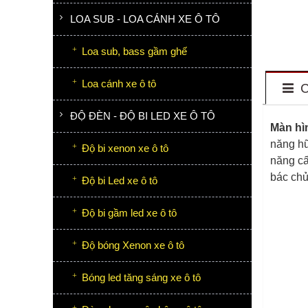
LOA SUB - LOA CÁNH XE Ô TÔ
Loa sub, bass gầm ghế
Loa cánh xe ô tô
C
ĐỘ ĐÈN - ĐỘ BI LED XE Ô TÔ
Màn hì
năng hữ
Độ bi xenon xe ô tô
năng cấ
bác chủ
Độ bi Led xe ô tô
Độ bi gầm led xe ô tô
Độ bóng Xenon xe ô tô
Bóng led tăng sáng xe ô tô