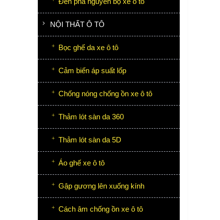
Đèn pha nguyên bộ xe ô tô
NỘI THẤT Ô TÔ
Bọc ghế da xe ô tô
Cảm biến áp suất lốp
Chống nóng chống ồn xe ô tô
Thảm lót sàn da 360
Thảm lót sàn da 5D
Áo ghế xe ô tô
Gập gương lên xuống kính
Cách âm chống ồn xe ô tô