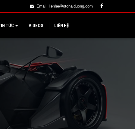
Email:
lienhe@otohaiduong.com
IN TỨC
VIDEOS
LIÊN HỆ