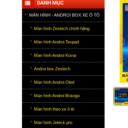
DANH MỤC
MÀN HÌNH - ANDROI BOX XE Ô TÔ
Màn hình Zestech chính hãng
Màn hình Androi Texpad
Màn hình Androi Kovar
Androi box Zestech
Màn hình Androi Oled
Màn hình Androi Bravigo
Màn hình theo xe ô tô
Màn hình Jeteck pro