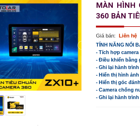
MÀN HÌNH 
360 BẢN TI
Giá bán:
Liên hệ
TÍNH NĂNG NỔI 
- Tích hợp camera
- Điều khiển bằng 
- Ghi lại hành trìn
- Hiển thị hình ản
- Hiển thị góc đán
- Camera chống nướ
- Ghi lại hành trìn