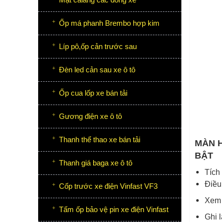
Ốp má phanh Brembo hợp kim
Líp pô,ốp cản trước sau
Đèn led cản sau xe ô tô
Ốp cua lốp xe bán tải
Gương điện xe ô tô
Thanh thể thao xe bán tải
MÀN H
BẬT
Thanh giá baga xe ô tô
Tích
Điều
Cốp trước xe điện Vinfast VF3
Xem 
Tấm ốp bảo vệ pin xe điện Vinfast
Ghi l