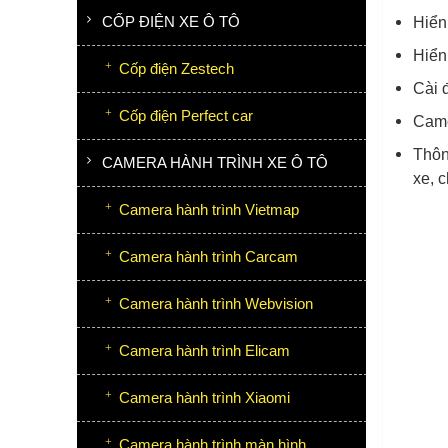
CỐP ĐIỆN XE Ô TÔ
Hiển
Hiển
Cốp điện Zestech
Cài 
Cốp điện Perfect car
Came
Thôn
CAMERA HÀNH TRÌNH XE Ô TÔ
xe, 
Camera hành trình Vietmap
Camera hành trình Carcam
Camera hành trình Webvision
Camera hành trình Elicam
Camera hành trình Xiaomi
Camera hành trình màn hình