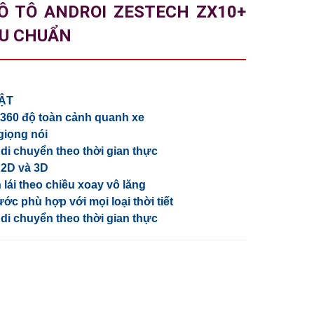
Ô TÔ ANDROI ZESTECH ZX10+
ÊU CHUẨN
BẬT
 360 độ toàn cảnh quanh xe
giọng nói
h di chuyển theo thời gian thực
h 2D và 3D
h lái theo chiều xoay vô lăng
c phù hợp với mọi loại thời tiết
h di chuyển theo thời gian thực