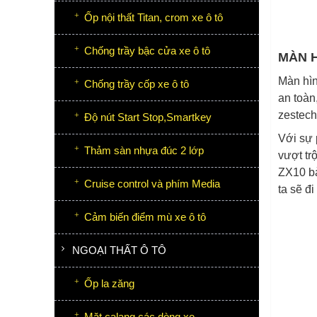
Ốp nội thất Titan, crom xe ô tô
Chống trầy bậc cửa xe ô tô
MÀN H
Màn hìn
Chống trầy cốp xe ô tô
an toàn
zestech
Độ nút Start Stop,Smartkey
Với sự 
Thảm sàn nhựa đúc 2 lớp
vượt tr
ZX10 bả
Cruise control và phím Media
ta sẽ đ
Cảm biến điểm mù xe ô tô
NGOẠI THẤT Ô TÔ
Ốp la zăng
Mặt calang các dòng xe