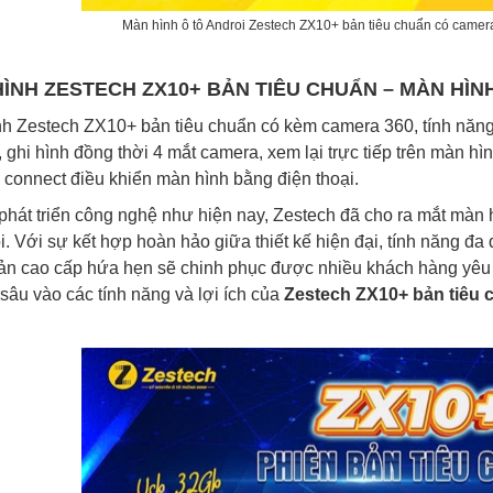
Màn hình ô tô Androi Zestech ZX10+ bản tiêu chuẩn có came
ÌNH ZESTECH ZX10+ BẢN TIÊU CHUẨN – MÀN HÌN
h Zestech ZX10+ bản tiêu chuẩn có kèm camera 360, tính năng t
, ghi hình đồng thời 4 mắt camera, xem lại trực tiếp trên màn h
 connect điều khiển màn hình bằng điện thoại.
phát triển công nghệ như hiện nay, Zestech đã cho ra mắt màn
ội. Với sự kết hợp hoàn hảo giữa thiết kế hiện đại, tính năng đ
n cao cấp hứa hẹn sẽ chinh phục được nhiều khách hàng yêu ô t
i sâu vào các tính năng và lợi ích của
Zestech ZX10+ bản tiêu 