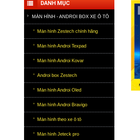
DANH MỤC
MÀN HÌNH - ANDROI BOX XE Ô TÔ
Màn hình Zestech chính hãng
Màn hình Androi Texpad
Màn hình Androi Kovar
Androi box Zestech
Màn hình Androi Oled
Màn hình Androi Bravigo
Màn hình theo xe ô tô
Màn hình Jeteck pro