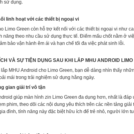
h sử dụng.
nối linh hoạt với các thiết bị ngoại vi
 Limo Green còn hỗ trợ kết nối với các thiết bị ngoại vi như c
nh năng theo nhu cầu sử dụng thực tế. Điểm mấu chốt nằm ở việc
m bảo vận hành êm ái và hạn chế tối đa việc phát sinh lỗi.
ỢI ÍCH VÀ SỰ TIỆN DỤNG SAU KHI LẮP MHU ANDROID LIM
 lắp MHU Android cho Limo Green, bạn dễ dàng nhìn thấy nhữn
hoải mái trong trải nghiệm sử dụng hằng ngày.
g gian giải trí vô tận
roid giúp màn hình zin Limo Green đa dụng hơn, nhất là đáp ứn
em phim, theo dõi các nội dung yêu thích trên các nền tảng giải 
gia đình, tính năng này đặc biệt hữu ích để trẻ nhỏ, người lớn 