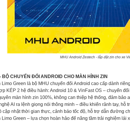
MHU Android Zestech - lắp đặt zin cho xe V
 - BỘ CHUYỂN ĐỔI ANDROID CHO MÀN HÌNH ZIN
 Limo Green là bộ MHU chuyển đổi Android cao cấp dành riêng
hợp KÉP 2 hệ điều hành: Android 10 & VinFast OS – chuyển đổi 
guyên màn hình zin 100%, không can thiệp hệ thống, đảm bảo a
nghệ AI ra lệnh giọng nói thông minh – điều khiển rảnh tay, hỗ tr
ồ cập nhật thời gian thực, cảnh báo tốc độ, hỗ trợ dẫn đường 
 Limo Green – lựa chọn hoàn hảo để nâng tầm trải nghiệm lái xe 