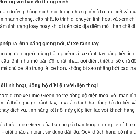
 đường với bản đồ thông minh
dẫn đường thông minh một trong những tiện ích cần thiết và qua
n nhanh chóng, cập nhật lộ trình di chuyển linh hoạt và xem ch
giảm tình trạng loay hoay khi đi đến các địa điểm mới, hạn chế đ
phép ra lệnh bằng giọng nói, lái xe rảnh tay
ị mang đến người dùng trải nghiệm lái xe rảnh tay bằng tiện ích
 câu lệnh như mở bản đồ, phát nhạc, gọi điện, thiết bị sẽ chủ 
mà chủ xe tập trung lái xe hơn, không bị xao nhãng bởi các tha
nối linh hoạt, đồng bộ dữ liệu với điện thoại
roid cho xe Limo Green hỗ trợ đồng bộ điện thoại với màn hình
n có thể nghe gọi rảnh tay, truy cập danh bạ, đồng bộ dữ liệu v
chạy dịch vụ, tính năng kết nối này giúp liên lạc với khách hàn
 chiếc Limo Green của bạn bị giới hạn trong những tiện ích 
 – giải pháp an toàn, sử dụng dài lâu. Quý khách hàng có nhu 