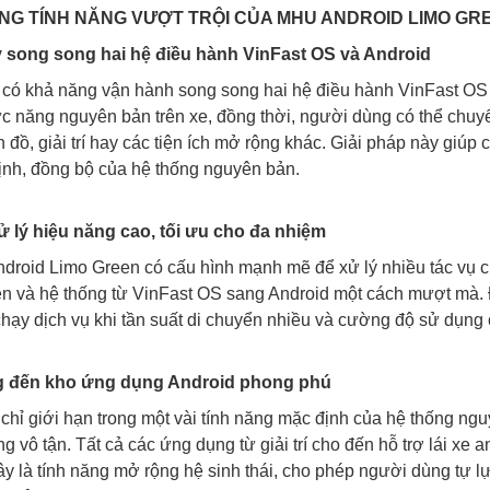
HỮNG TÍNH NĂNG VƯỢT TRỘI CỦA MHU ANDROID LIMO G
y song song hai hệ điều hành VinFast OS và Android
ị có khả năng vận hành song song hai hệ điều hành VinFast OS
c năng nguyên bản trên xe, đồng thời, người dùng có thể chuy
 đồ, giải trí hay các tiện ích mở rộng khác. Giải pháp này giú
ịnh, đồng bộ của hệ thống nguyên bản.
ử lý hiệu năng cao, tối ưu cho đa nhiệm
roid Limo Green có cấu hình mạnh mẽ để xử lý nhiều tác vụ cùn
ện và hệ thống từ VinFast OS sang Android một cách mượt mà. Đ
hạy dịch vụ khi tần suất di chuyển nhiều và cường độ sử dụng 
g đến kho ứng dụng Android phong phú
 chỉ giới hạn trong một vài tính năng mặc định của hệ thống 
g vô tận. Tất cả các ứng dụng từ giải trí cho đến hỗ trợ lái xe 
đây là tính năng mở rộng hệ sinh thái, cho phép người dùng tự l