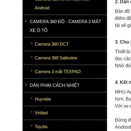
2. Dẫn
Android
Bản đồ 
điểm đế
CAMERA 360 ĐỘ - CAMERA 3 MẮT
tài xế 
XE Ô TÔ
3. Cho 
Camera 360 DCT
Thiết b
Camera 360 Safeview
đọc các
Nhờ đó 
Camera 3 mắt TEXPAD
4. Kết 
DÁN PHIM CÁCH NHIỆT
MHU And
Huyndai
hơn. Bạ
Với xe 
Vinfast
Đừng để
Toyota
Android