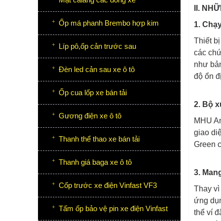
II. N
Ốp má phanh Brembo hợp kim
1. Chạ
Thiết b
Líp pô,ốp cản trước sau
các chứ
như bản
Đèn led cản sau xe ô tô
độ ổn đ
Ốp cua lốp xe bán tải
2. Bộ x
Gương điện xe ô tô
MHU And
giao di
Thanh thể thao xe bán tải
Green c
Thanh giá baga xe ô tô
3. Man
Cốp trước xe điện Vinfast VF3
Thay vì
ứng dụn
Tấm ốp bảo vệ pin xe điện Vinfast
thể ví 