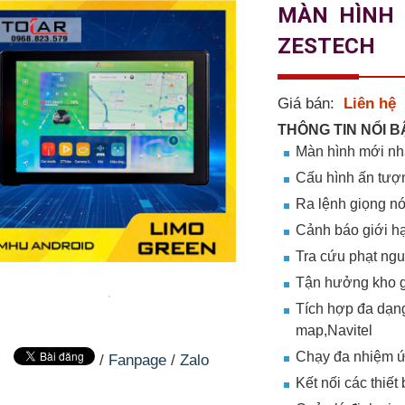
MÀN HÌNH 
ZESTECH
Giá bán:
Liên hệ
THÔNG TIN NỔI BẬ
Màn hình mới nhấ
Cấu hình ấn tư
Ra lệnh giọng nó
Cảnh báo giới hạ
Tra cứu phạt ngu
Tận hưởng kho giả
Tích hợp đa dạn
map,Navitel
Chạy đa nhiệm 
/
Fanpage
/
Zalo
Kết nối các thiết 