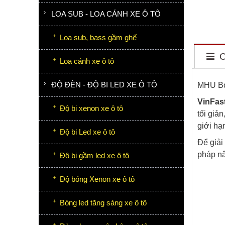
LOA SUB - LOA CÁNH XE Ô TÔ
Loa sub, bass gầm ghế
C
Loa cánh xe ô tô
ĐỘ ĐÈN - ĐỘ BI LED XE Ô TÔ
MHU Box
VinFas
Độ bi xenon xe ô tô
tối giả
giới h
Độ bi Led xe ô tô
Để giải
pháp nâ
Độ bi gầm led xe ô tô
Độ bóng Xenon xe ô tô
Bóng led tăng sáng xe ô tô