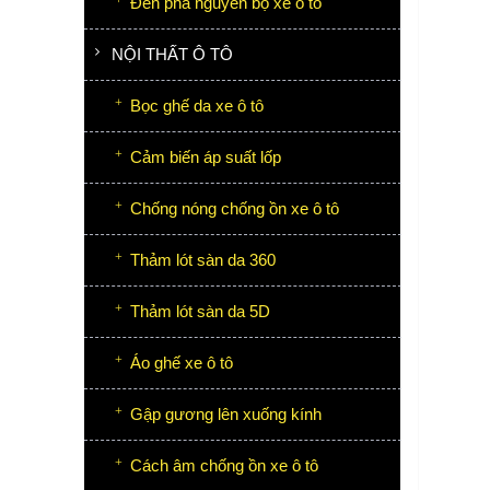
Đèn pha nguyên bộ xe ô tô
NỘI THẤT Ô TÔ
Bọc ghế da xe ô tô
Cảm biến áp suất lốp
Chống nóng chống ồn xe ô tô
Thảm lót sàn da 360
Thảm lót sàn da 5D
Áo ghế xe ô tô
Gập gương lên xuống kính
Cách âm chống ồn xe ô tô