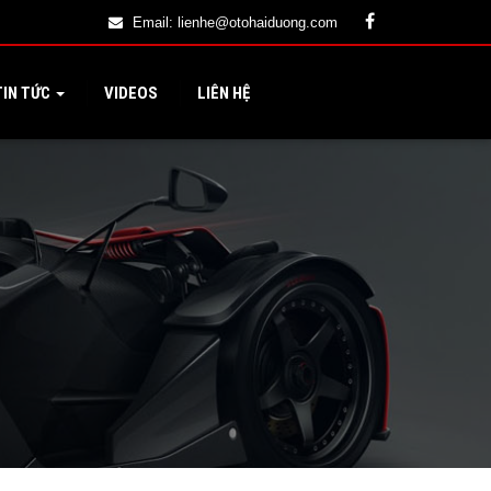
Email:
lienhe@otohaiduong.com
IN TỨC
VIDEOS
LIÊN HỆ