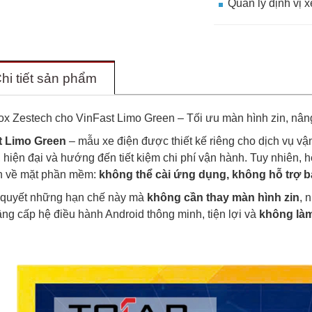
Quản lý định vị 
hi tiết sản phẩm
 Zestech cho VinFast Limo Green – Tối ưu màn hình zin, nâng
t Limo Green
– mẫu xe điện được thiết kế riêng cho dịch vụ vận
n, hiện đại và hướng đến tiết kiệm chi phí vận hành. Tuy nhiên,
ạn về mặt phần mềm:
không thể cài ứng dụng, không hỗ trợ bản
 quyết những hạn chế này mà
không cần thay màn hình zin
, 
ng cấp hệ điều hành Android thông minh, tiện lợi và
không làm