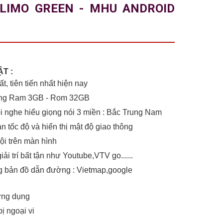
LIMO GREEN - MHU ANDROID
T :
t, tiên tiến nhất hiện nay
ợng Ram 3GB - Rom 32GB
i nghe hiểu giọng nói 3 miền : Bắc Trung Nam
n tốc độ và hiển thị mật độ giao thông
ội trên màn hình
i trí bất tận như Youtube,VTV go......
g bản đồ dẫn đường : Vietmap,google
ứng dụng
bị ngoại vi