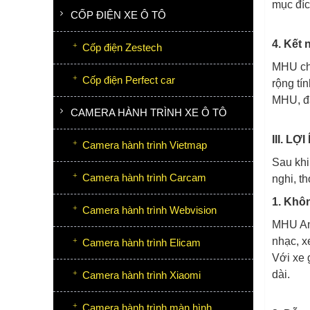
mục đíc
CỐP ĐIỆN XE Ô TÔ
4. Kết 
Cốp điện Zestech
MHU cho
Cốp điện Perfect car
rộng tí
MHU, đả
CAMERA HÀNH TRÌNH XE Ô TÔ
III. L
Camera hành trình Vietmap
Sau khi
Camera hành trình Carcam
nghi, t
1. Khôn
Camera hành trình Webvision
MHU And
nhạc, x
Camera hành trình Elicam
Với xe 
dài.
Camera hành trình Xiaomi
Camera hành trình màn hình