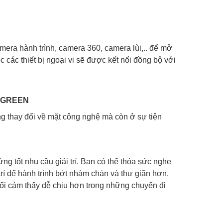
amera hành trình, camera 360, camera lùi,.. để mở
 các thiết bị ngoại vi sẽ được kết nối đồng bộ với
O GREEN
g thay đổi về mặt công nghệ mà còn ở sự tiện
g tốt nhu cầu giải trí. Bạn có thể thỏa sức nghe
trí để hành trình bớt nhàm chán và thư giãn hơn.
tuổi cảm thấy dễ chịu hơn trong những chuyến đi