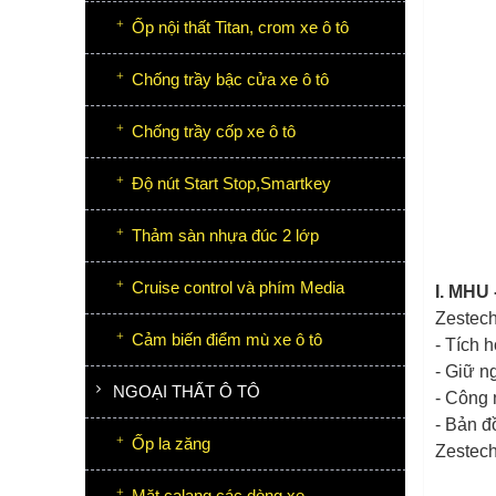
Ốp nội thất Titan, crom xe ô tô
Chống trầy bậc cửa xe ô tô
Chống trầy cốp xe ô tô
Độ nút Start Stop,Smartkey
Thảm sàn nhựa đúc 2 lớp
Cruise control và phím Media
I. MHU
Zestech
Cảm biến điểm mù xe ô tô
- Tích 
- Giữ n
NGOẠI THẤT Ô TÔ
- Công 
- Bản đ
Ốp la zăng
Zestech
Mặt calang các dòng xe