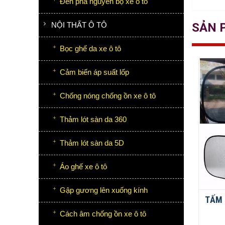
Đèn pha nguyên bộ xe ô tô
NỘI THẤT Ô TÔ
SẢN 
Bọc ghế da xe ô tô
Cảm biến áp suất lốp
Chống nóng chống ồn xe ô tô
Thảm lót sàn da 360
Thảm lót sàn da 5D
Áo ghế xe ô tô
Gập gương lên xuống kính
TẤM 
Cách âm chống ồn xe ô tô