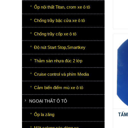
Ốp nội thất Titan, crom xe ô tô
Chống trầy bậc cửa xe ô tô
Chống trầy cốp xe ô tô
Độ nút Start Stop,Smartkey
Thảm sàn nhựa đúc 2 lớp
Cruise control và phím Media
Cảm biến điểm mù xe ô tô
NGOẠI THẤT Ô TÔ
TẤM
Ốp la zăng
Mặt calang các dòng xe