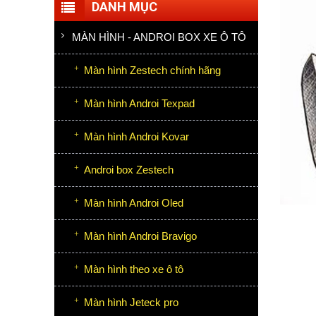
DANH MỤC
MÀN HÌNH - ANDROI BOX XE Ô TÔ
Màn hình Zestech chính hãng
Màn hình Androi Texpad
Màn hình Androi Kovar
Androi box Zestech
Màn hình Androi Oled
Màn hình Androi Bravigo
Màn hình theo xe ô tô
Màn hình Jeteck pro