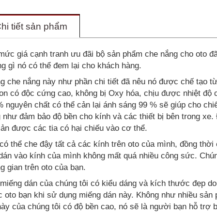
hi tiết sản phẩm
mức giá cạnh tranh ưu đãi bộ sản phẩm che nắng cho oto đã 
g gì nó có thể đem lại cho khách hàng.
g che nắng này như phần chi tiết đã nêu nó được chế tạo từ
on có độc cứng cao, không bị Oxy hóa, chịu được nhiệt độ c
 nguyên chất có thể cản lại ánh sáng 99 % sẽ giúp cho chi
 như đảm bảo độ bền cho kính và các thiết bị bên trong xe.
cản được các tia có hại chiếu vào cơ thể.
có thể che đậy tất cả các kính trên oto của mình, đồng thời
dán vào kính của mình không mất quá nhiều công sức. Chún
g gian trên oto của bạn.
miếng dán của chúng tôi có kiểu dáng và kích thước đẹp do
c oto bạn khi sử dụng miếng dán này. Không như nhiều sả
này của chúng tôi có độ bền cao, nó sẽ là người bạn hỗ trợ b