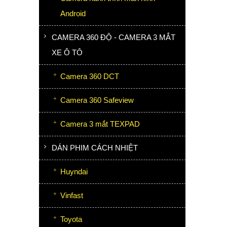
Android
CAMERA 360 ĐỘ - CAMERA 3 MẮT
XE Ô TÔ
Camera 360 DCT
Camera 360 Safeview
Camera 3 mắt TEXPAD
DÁN PHIM CÁCH NHIỆT
Huyndai
Vinfast
Toyota