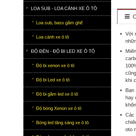
LOA SUB - LOA CÁNH XE Ô TÔ
C
Loa sub, bass gầm ghế
Với 
Loa cánh xe ô tô
nhữn
Miến
ĐỘ ĐÈN - ĐỘ BI LED XE Ô TÔ
carb
Độ bi xenon xe ô tô
100%
cũng
Độ bi Led xe ô tô
khi 
Bạn 
Độ bi gầm led xe ô tô
hay 
khôn
Độ bóng Xenon xe ô tô
Các 
chiế
Bóng led tăng sáng xe ô tô
oto 