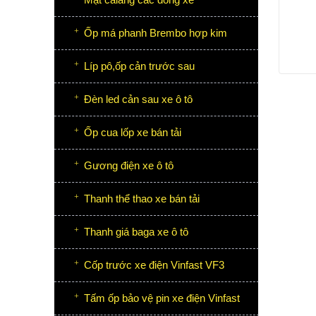
Ốp má phanh Brembo hợp kim
Líp pô,ốp cản trước sau
Đèn led cản sau xe ô tô
Ốp cua lốp xe bán tải
Gương điện xe ô tô
Thanh thể thao xe bán tải
Thanh giá baga xe ô tô
Cốp trước xe điện Vinfast VF3
Tấm ốp bảo vệ pin xe điện Vinfast