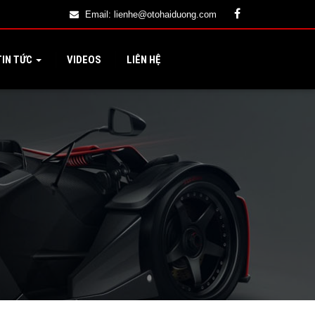
Email:
lienhe@otohaiduong.com
IN TỨC
VIDEOS
LIÊN HỆ