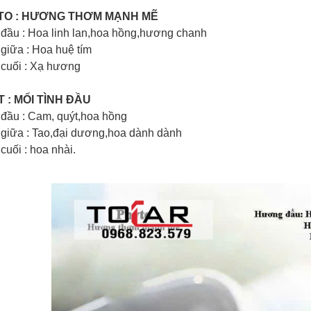
YTO : HƯƠNG THƠM MẠNH MẼ
đầu : Hoa linh lan,hoa hồng,hương chanh
giữa : Hoa huệ tím
cuối : Xạ hương
T : MỐI TÌNH ĐẦU
đầu : Cam, quýt,hoa hồng
giữa : Tao,đại dương,hoa dành dành
uối : hoa nhài.