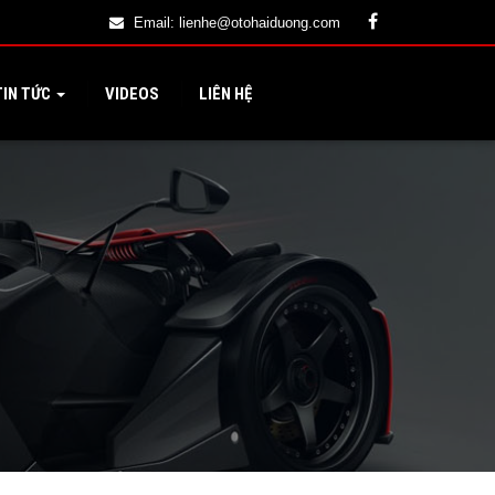
Email:
lienhe@otohaiduong.com
IN TỨC
VIDEOS
LIÊN HỆ