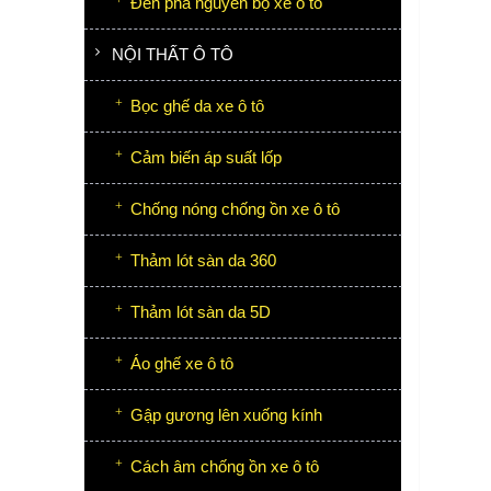
Đèn pha nguyên bộ xe ô tô
NỘI THẤT Ô TÔ
Bọc ghế da xe ô tô
Cảm biến áp suất lốp
Chống nóng chống ồn xe ô tô
Thảm lót sàn da 360
Thảm lót sàn da 5D
Áo ghế xe ô tô
Gập gương lên xuống kính
Cách âm chống ồn xe ô tô