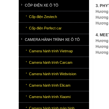
CỐP ĐIỆN XE Ô TÔ
3. PH
Hương 
Cốp điện Zestech
Hương 
Hương 
Cốp điện Perfect car
4. MEE
CAMERA HÀNH TRÌNH XE Ô TÔ
Hương 
Hương 
Camera hành trình Vietmap
Hương c
Camera hành trình Carcam
Camera hành trình Webvision
Camera hành trình Elicam
Camera hành trình Xiaomi
Camera hành trình màn hình