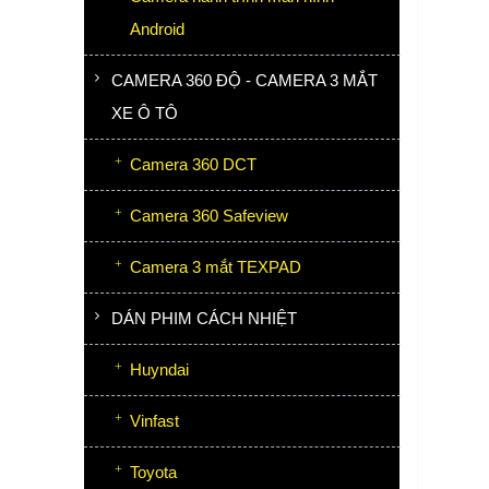
Android
CAMERA 360 ĐỘ - CAMERA 3 MẮT
XE Ô TÔ
Camera 360 DCT
Camera 360 Safeview
Camera 3 mắt TEXPAD
DÁN PHIM CÁCH NHIỆT
Huyndai
Vinfast
Toyota