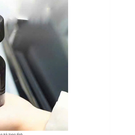
 trà long tỉnh