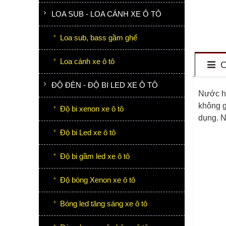
LOA SUB - LOA CÁNH XE Ô TÔ
Loa sub, bass gầm ghế
Loa cánh xe ô tô
C
ĐỘ ĐÈN - ĐỘ BI LED XE Ô TÔ
Nước ho
không g
Độ bi xenon xe ô tô
dụng. N
Độ bi Led xe ô tô
Độ bi gầm led xe ô tô
Độ bóng Xenon xe ô tô
Bóng led tăng sáng xe ô tô