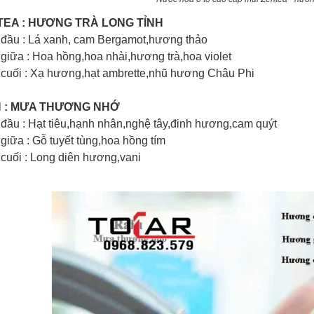
NTEA : HƯƠNG TRÀ LONG TỈNH
đầu : Lá xanh, cam Bergamot,hương thảo
iữa : Hoa hồng,hoa nhài,hương trà,hoa violet
cuối : Xạ hương,hạt ambrette,nhũ hương Châu Phi
IN : MƯA THƯƠNG NHỚ
ầu : Hạt tiêu,hạnh nhân,nghệ tây,đinh hương,cam quýt
iữa : Gỗ tuyết tùng,hoa hồng tím
cuối : Long diên hương,vani