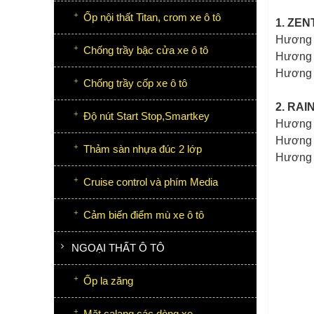
Ốp nội thất Titan, crom xe ô tô
1. ZE
Hương 
Chống trầy bậc cửa xe ô tô
Hương g
Hương 
Chống trầy cốp xe ô tô
2. RA
Độ nút Start Stop,Smartkey
Hương đ
Hương g
Thảm sàn nhựa đúc 2 lớp
Hương 
Cruise control và phím Media
Cảm biến điểm mù xe ô tô
NGOẠI THẤT Ô TÔ
Ốp la zăng
Mặt calang các dòng xe