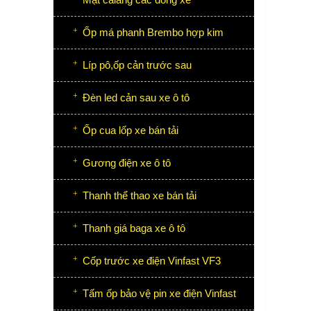
Ốp má phanh Brembo hợp kim
Líp pô,ốp cản trước sau
Đèn led cản sau xe ô tô
Ốp cua lốp xe bán tải
Gương điện xe ô tô
Thanh thể thao xe bán tải
Thanh giá baga xe ô tô
Cốp trước xe điện Vinfast VF3
Tấm ốp bảo vệ pin xe điện Vinfast