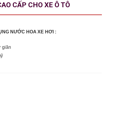
AO CẤP CHO XE Ô TÔ
DỤNG NƯỚC HOA XE HƠI :
ư giãn
mỹ