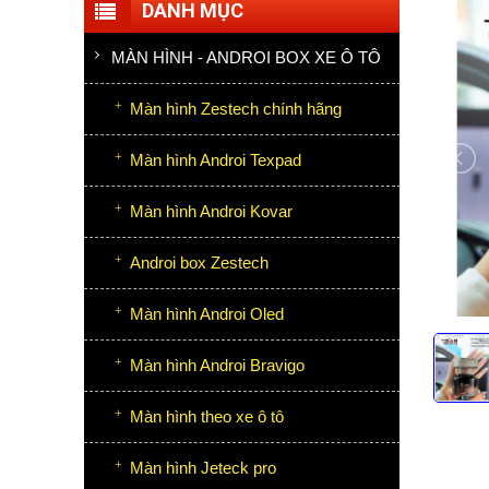
DANH MỤC
MÀN HÌNH - ANDROI BOX XE Ô TÔ
Màn hình Zestech chính hãng
Màn hình Androi Texpad
Màn hình Androi Kovar
Androi box Zestech
Màn hình Androi Oled
Màn hình Androi Bravigo
Màn hình theo xe ô tô
Màn hình Jeteck pro