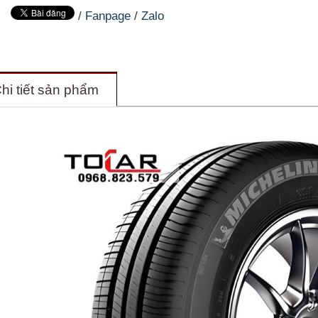
/
Fanpage
/
Zalo
hi tiết sản phẩm