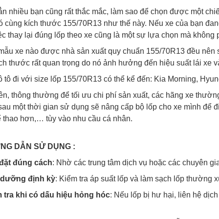
n nhiều bạn cũng rất thắc mắc, làm sao để chọn được một chiế
 cùng kích thước 155/70R13 như thế này. Nếu xe của bạn đang
việc thay lại đúng lốp theo xe cũng là một sự lựa chọn mà không 
mẫu xe nào được nhà sản xuất quy chuẩn 155/70R13 đều nên 
ch thước rất quan trọng do nó ảnh hưởng đến hiệu suất lái xe v
ô tô đi với size lốp 155/70R13 có thể kể đến: Kia Morning, Hyu
ên, thông thường để tối ưu chi phí sản xuất, các hãng xe thường 
sau một thời gian sử dụng sẽ nâng cấp bộ lốp cho xe mình để
ể thao hơn,… tùy vào nhu cầu cá nhân.
ỚNG DẪN SỬ DỤNG :
đặt đúng cách
: Nhờ các trung tâm dịch vụ hoặc các chuyên gia
dưỡng định kỳ
: Kiểm tra áp suất lốp và làm sạch lốp thường 
 tra khi có dấu hiệu hỏng hóc
: Nếu lốp bị hư hại, liên hệ dị