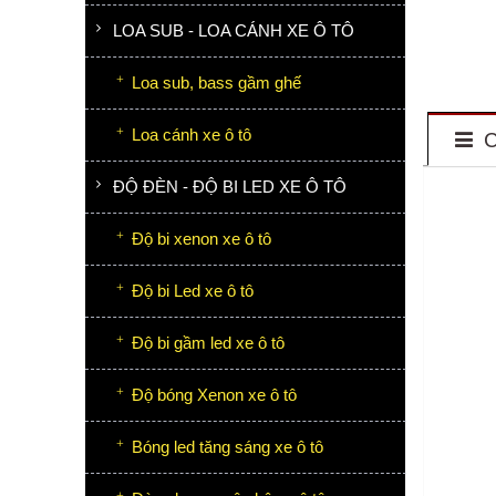
LOA SUB - LOA CÁNH XE Ô TÔ
Loa sub, bass gầm ghế
Loa cánh xe ô tô
C
ĐỘ ĐÈN - ĐỘ BI LED XE Ô TÔ
Độ bi xenon xe ô tô
Độ bi Led xe ô tô
Độ bi gầm led xe ô tô
Độ bóng Xenon xe ô tô
Bóng led tăng sáng xe ô tô