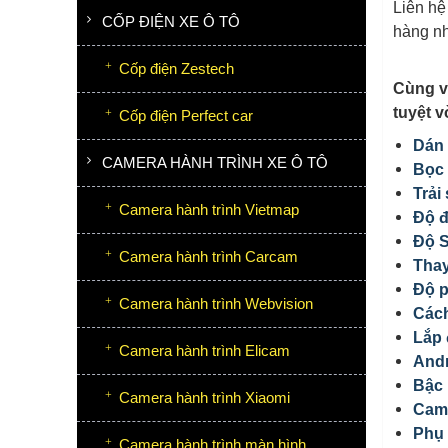
Liên h
CỐP ĐIỆN XE Ô TÔ
hàng n
Cốp điện Zestech
Cùng v
tuyệt v
Cốp điện Perfect car
Dán 
CAMERA HÀNH TRÌNH XE Ô TÔ
Bọc 
Trải
Camera hành trình Vietmap
Độ đ
Độ S
Camera hành trình Carcam
Tha
Độ p
Camera hành trình Webvision
Các
Lắp 
Camera hành trình Elicam
Andr
Bậc 
Camera hành trình Xiaomi
Came
Phụ 
Camera hành trình màn hình