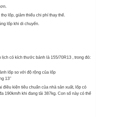
hơn.
 thọ lốp, giảm thiểu chi phí thay thế.
ủng lốp khi di chuyển.
ịch có kích thước bánh là 155/70R13 , trong đó:
ành lốp so với độ rộng của lốp
g 13''
Tại điều kiện tiêu chuẩn của nhà sản xuất, lốp có
 đa 190km/h khi đang tải 387kg. Con số này có thể