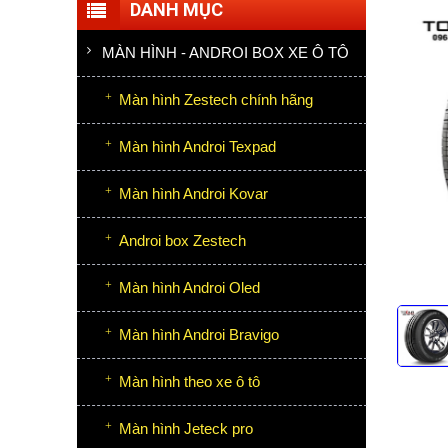
DANH MỤC
MÀN HÌNH - ANDROI BOX XE Ô TÔ
Màn hình Zestech chính hãng
Màn hình Androi Texpad
Màn hình Androi Kovar
Androi box Zestech
Màn hình Androi Oled
Màn hình Androi Bravigo
Màn hình theo xe ô tô
Màn hình Jeteck pro