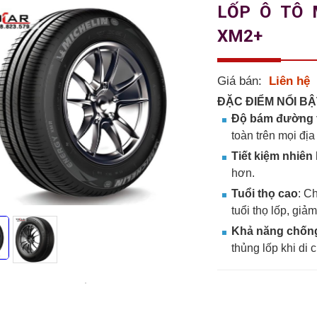
LỐP Ô TÔ 
XM2+
Giá bán:
Liên hệ
ĐẶC ĐIỂM NỔI BẬ
Độ bám đường t
toàn trên mọi địa
Tiết kiệm nhiên 
hơn.
Tuổi thọ cao
: Ch
tuổi thọ lốp, giảm
Khả năng chống
thủng lốp khi di 