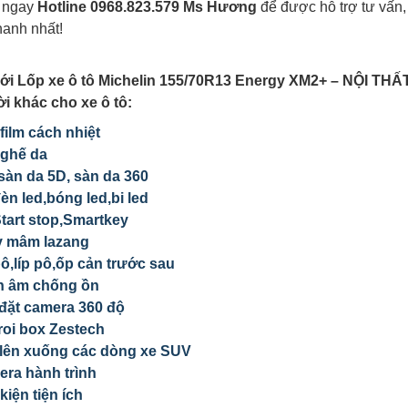
ệ ngay
Hotline 0968.823.579 Ms Hương
để được hỗ trợ tư vấn
hanh nhất!
ới Lốp xe ô tô Michelin 155/70R13 Energy XM2+ – NỘI TH
ời khác cho xe ô tô:
film cách nhiệt
ghế da
 sàn da 5D, sàn da 360
èn led,bóng led,bi led
tart stop,Smartkey
y mâm lazang
ô,líp pô,ốp cản trước sau
h âm chống ồn
đặt camera 360 độ
oi box Zestech
lên xuống các dòng xe SUV
ra hành trình
kiện tiện ích