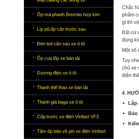
Chắc hẳ
Ốp má phanh Brembo hợp kim
phẩm có
gì thì 
Líp pô,ốp cản trước sau
Bất cứ 
đúng kí
Đèn led cản sau xe ô tô
Một số 
Ốp cua lốp xe bán tải
Tuy nhi
chủ xe 
Gương điện xe ô tô
diện th
Thanh thể thao xe bán tải
4. HƯ
Thanh giá baga xe ô tô
Lắp 
Bảo 
Cốp trước xe điện Vinfast VF3
Kiểm
Tấm ốp bảo vệ pin xe điện Vinfast