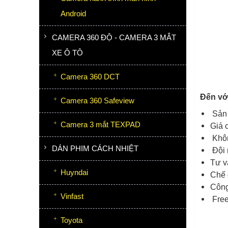
Android
CAMERA 360 ĐỘ - CAMERA 3 MẮT
XE Ô TÔ
Camera 360 DCT
Đến vớ
Camera 360 Safeview
Sản 
Camera 3 mắt TEXPAD
Giá 
Khôn
DÁN PHIM CÁCH NHIỆT
Đội 
Tư v
Huyndai
Chế 
Công
Vinfast
Free
Toyota