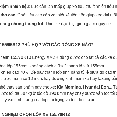
 kiệm nhiên liệu
: Lực cản lăn thấp giúp xe tiêu thụ ít nhiên liệu 
 thọ cao
: Chất liệu cao cấp và thiết kế tiên tiến giúp kéo dài tuổi
năng chống thủng tốt
: Thiết kế đặc biệt giúp giảm nguy cơ th
P 155/65R13 PHÙ HỢP VỚI CÁC DÒNG XE NÀO?
helin 155/70R13 Energy XM2 + dùng được cho tất cả các xe du l
ộng lốp 155mm: khoảng cách giữa 2 thành lốp là 155mm
ệ chiều cao 70%: Bề dày thành lốp tính bằng tỷ lệ giữa độ cao th
 thước mâm xe 13 inch: hay đường kính mâm xe hay lazang bằn
thể thay sản phẩm này cho xe:
Kia Morning, Hyundai Eon
... 
 được tối đa 387kg ở tốc độ 190 km/h hay chạy được vận tốc tối
 tùy vào tình trạng của lốp, tải trọng và tốc độ của xe.
H NGHIỆM CHỌN LỐP XE 155/70R13