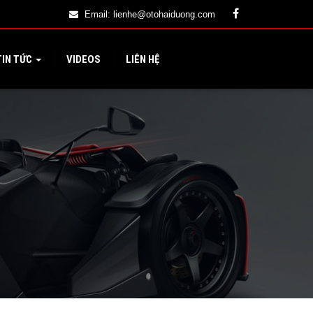
Email:
lienhe@otohaiduong.com
IN TỨC
VIDEOS
LIÊN HỆ