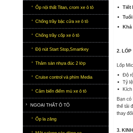
Ốp nội thất Titan, crom xe ô tô
Tiết
Tuổi
Chống trầy bậc cửa xe ô tô
Khả 
Chống trầy cốp xe ô tô
Độ nút Start Stop,Smartkey
2. LỐ
Thảm sàn nhựa đúc 2 lớp
Lốp Mic
Độ r
Cruise control và phím Media
Tỷ l
Kích
Cảm biến điểm mù xe ô tô
Bạn có 
NGOẠI THẤT Ô TÔ
thể tải
thay đổi
Ốp la zăng
3. KIN
Mặt calang các dòng xe