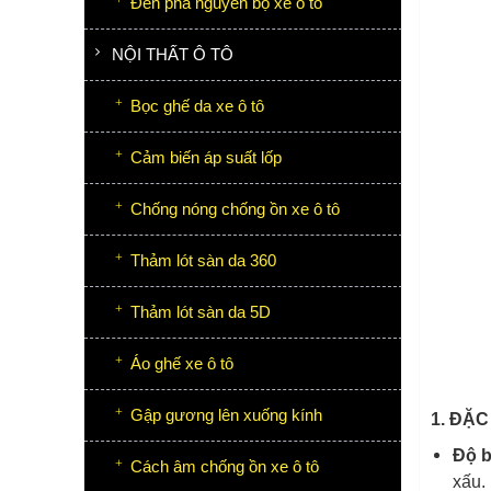
Đèn pha nguyên bộ xe ô tô
NỘI THẤT Ô TÔ
Bọc ghế da xe ô tô
Cảm biến áp suất lốp
Chống nóng chống ồn xe ô tô
Thảm lót sàn da 360
Thảm lót sàn da 5D
Áo ghế xe ô tô
Gập gương lên xuống kính
1. ĐẶC
Độ b
Cách âm chống ồn xe ô tô
xấu.