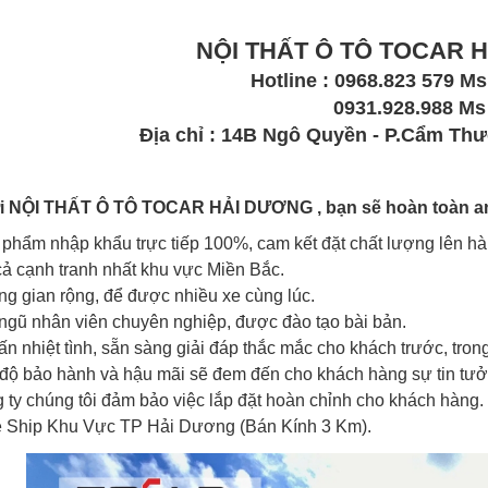
NỘI THẤT Ô TÔ TOCAR 
Hotline : 0968.823 579 
0931.928.988 Ms 
Địa chỉ : 14B Ngô Quyền - P.Cẩm T
i NỘI THẤT Ô TÔ TOCAR HẢI DƯƠNG , bạn sẽ hoàn toàn an 
phẩm nhập khẩu trực tiếp 100%, cam kết đặt chất lượng lên hà
cả cạnh tranh nhất khu vực Miền Bắc.
g gian rộng, để được nhiều xe cùng lúc.
ngũ nhân viên chuyên nghiệp, được đào tạo bài bản.
ấn nhiệt tình, sẵn sàng giải đáp thắc mắc cho khách trước, tron
độ bảo hành và hậu mãi sẽ đem đến cho khách hàng sự tin tư
 ty chúng tôi đảm bảo việc lắp đặt hoàn chỉnh cho khách hàng.
 Ship Khu Vực TP Hải Dương (Bán Kính 3 Km).