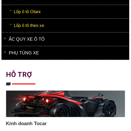
Lốp ô tô Otani
Lốp ô tô theo xe
ẮC QUY XE Ô TÔ
PHỤ TÙNG XE
HỖ TRỢ
Kinh doanh Tocar