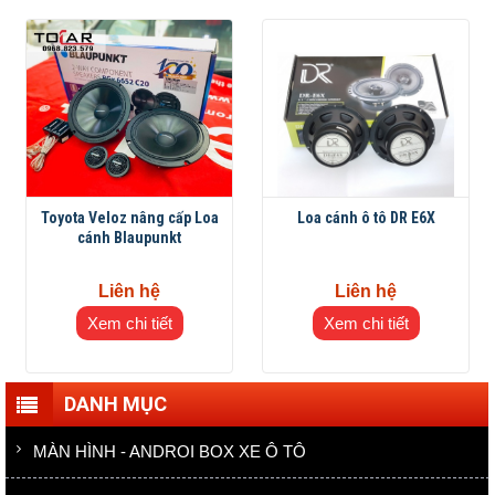
Toyota Veloz nâng cấp Loa
Loa cánh ô tô DR E6X
cánh Blaupunkt
Liên hệ
Liên hệ
Xem chi tiết
Xem chi tiết
DANH MỤC
MÀN HÌNH - ANDROI BOX XE Ô TÔ