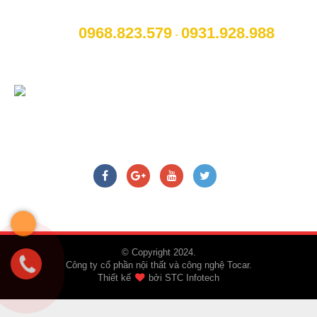
phố Hải Dương
0968.823.579
09
31.928.988
[M]:
Hotline
:
-
[W]:
Website
: www.otohaiduong.com
[E]:
Email
:
lienhe@otohaiduong.com
CHÚNG TÔI TRÊN MẠNG XÃ HỘI
© Copyright 2024.
Công ty cổ phần nội thất và công nghệ Tocar.
Thiết kế
bởi
STC Infotech