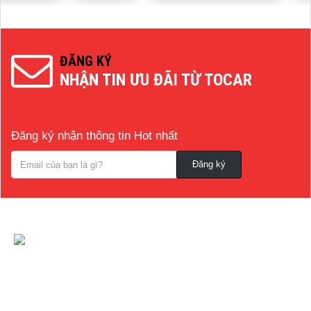
ĐĂNG KÝ
NHẬN TIN ƯU ĐÃI TỪ TOCAR
Đăng ký nhận thông tin Hot nhất
CÔNG TY CỔ PHẦN NỘI THẤT VÀ CÔNG
NGHỆ TOCAR
[A]:
Địa chỉ
: Số 14B Ngô Quyền, P. Cẩm Thượng, Thành