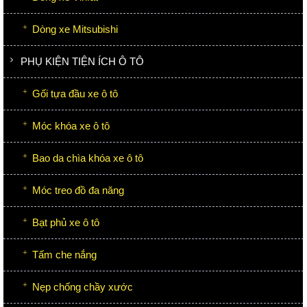
Dòng xe Mitsubishi
PHỤ KIỆN TIỆN ÍCH Ô TÔ
Gối tựa đầu xe ô tô
Móc khóa xe ô tô
Bao da chìa khóa xe ô tô
Móc treo đồ đa năng
Bạt phủ xe ô tô
Tấm che nắng
Nẹp chống chầy xước