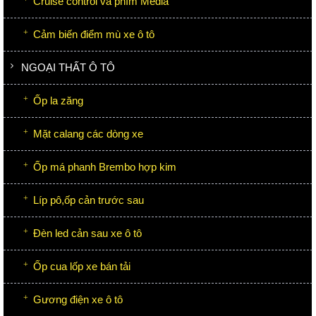
Cruise control và phím Media
Cảm biến điểm mù xe ô tô
NGOẠI THẤT Ô TÔ
Ốp la zăng
Mặt calang các dòng xe
Ốp má phanh Brembo hợp kim
Líp pô,ốp cản trước sau
Đèn led cản sau xe ô tô
Ốp cua lốp xe bán tải
Gương điện xe ô tô