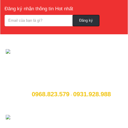
Đăng ký nhận thông tin Hot nhất
CÔNG TY CỔ PHẦN NỘI THẤT VÀ CÔNG
NGHỆ TOCAR
[A]:
Địa chỉ
: Số 14B Ngô Quyền, P. Cẩm Thượng, Thành
phố Hải Dương
0968.823.579
09
31.928.988
[M]:
Hotline
:
-
[W]:
Website
: www.otohaiduong.com
[E]:
Email
:
lienhe@otohaiduong.com