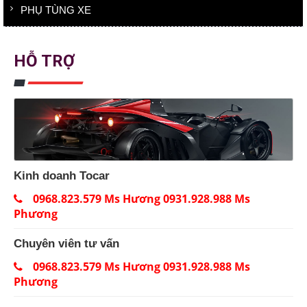
PHỤ TÙNG XE
HỖ TRỢ
Kinh doanh Tocar
0968.823.579 Ms Hương 0931.928.988 Ms
Phương
Chuyên viên tư vấn
0968.823.579 Ms Hương 0931.928.988 Ms
Phương