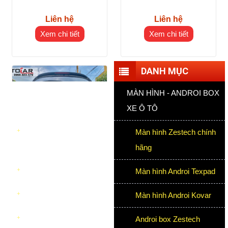
Liên hệ
Liên hệ
Xem chi tiết
Xem chi tiết
DANH MỤC
MÀN HÌNH - ANDROI BOX
XE Ô TÔ
Màn hình Zestech chính
hãng
Mazda CX5 2018 độ líp pô
Mec GLC
Màn hình Androi Texpad
Liên hệ
Màn hình Androi Kovar
Xem chi tiết
Androi box Zestech