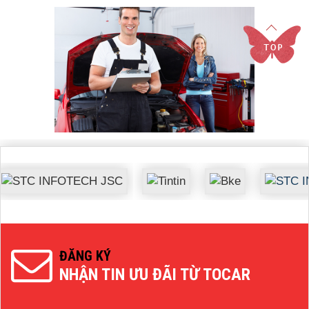
ĐĂNG KÝ
NHẬN TIN ƯU ĐÃI TỪ TOCAR