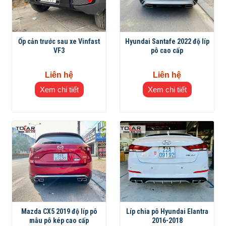
Ốp cản trước sau xe Vinfast
Hyundai Santafe 2022 độ líp
VF3
pô cao cấp
Liên hệ
Liên hệ
Xem chi tiết
Xem chi tiết
Mazda CX5 2019 độ líp pô
Líp chia pô Hyundai Elantra
mẫu pô kép cao cấp
2016-2018