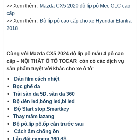
>> Xem thêm :
Mazda CX5 2020 độ líp pô Mec GLC cao
cấp
>> Xem thêm :
Độ líp pô cao cấp cho xe Hyundai Elantra
2018
Cùng với Mazda CX5 2024 độ líp pô mẫu 4 pô cao
cấp – NỘI THẤT Ô TÔ TOCAR còn có các dịch vụ
sản phẩm tuyệt vời khác cho xe ô tô:
Dán film cách nhiệt
Bọc ghế da
Trải sàn da 5D, sàn da 360
Độ đèn led,bóng led,bi led
Độ Start stop,Smartkey
Thay mâm lazang
Độ pô,líp pô,ốp cản trước sau
Cách âm chống ồn
Lắp đặt camera 360 độ