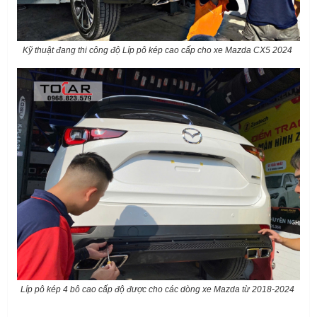
Kỹ thuật đang thi công độ Líp pô kép cao cấp cho xe Mazda CX5 2024
Líp pô kép 4 bô cao cấp độ được cho các dòng xe Mazda từ 2018-2024