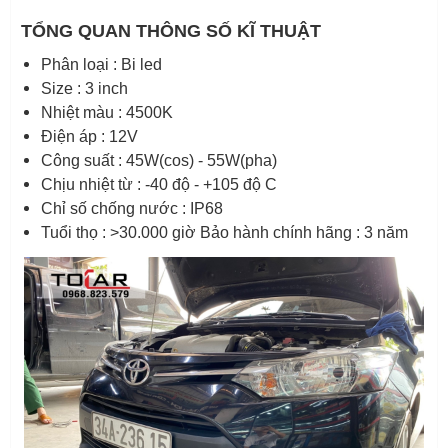
TỔNG QUAN THÔNG SỐ KĨ THUẬT
Phân loại : Bi led
Size : 3 inch
Nhiệt màu : 4500K
Điện áp : 12V
Công suất : 45W(cos) - 55W(pha)
Chịu nhiệt từ : -40 độ - +105 độ C
Chỉ số chống nước : IP68
Tuổi thọ : >30.000 giờ Bảo hành chính hãng : 3 năm