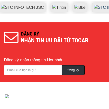
ĐĂNG KÝ
NHẬN TIN ƯU ĐÃI TỪ TOCAR
Đăng ký nhận thông tin Hot nhất
CÔNG TY CỔ PHẦN NỘI THẤT VÀ CÔNG