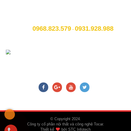
NGHỆ TOCAR
[A]:
Địa chỉ
: Số 14B Ngô Quyền, P. Cẩm Thượng, Thành
phố Hải Dương
0968.823.579
09
31.928.988
[M]:
Hotline
:
-
[W]:
Website
: www.otohaiduong.com
[E]:
Email
:
lienhe@otohaiduong.com
CHÚNG TÔI TRÊN MẠNG XÃ HỘI
© Copyright 2024.
Công ty cổ phần nội thất và công nghệ Tocar.
Thiết kế
bởi
STC Infotech