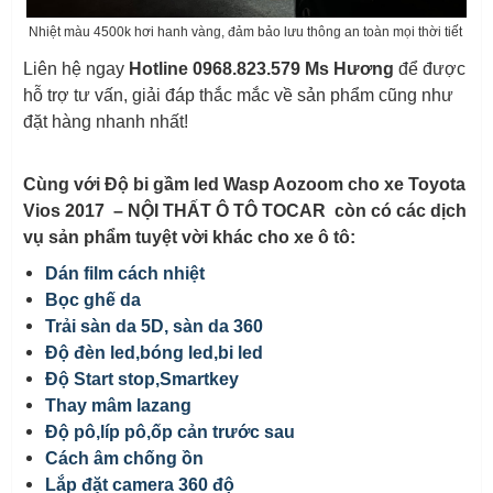
Nhiệt màu 4500k hơi hanh vàng, đảm bảo lưu thông an toàn mọi thời tiết
Liên hệ ngay
Hotline 0968.823.579 Ms Hương
để được
hỗ trợ tư vấn, giải đáp thắc mắc về sản phẩm cũng như
đặt hàng nhanh nhất!
Cùng với Độ bi gầm led Wasp Aozoom cho xe Toyota
Vios 2017 – NỘI THẤT Ô TÔ TOCAR còn có các dịch
vụ sản phẩm tuyệt vời khác cho xe ô tô:
Dán film cách nhiệt
Bọc ghế da
Trải sàn da 5D, sàn da 360
Độ đèn led,bóng led,bi led
Độ Start stop,Smartkey
Thay mâm lazang
Độ pô,líp pô,ốp cản trước sau
Cách âm chống ồn
Lắp đặt camera 360 độ