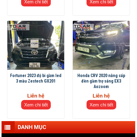
Xem chi tiết
Xem chi tiết
Fortuner 2023 độ bi gầm led
Honda CRV 2020 nâng cấp
3 màu Zestech GX201
đèn gầm trợ sáng EX3
Aozoom
Liên hệ
Liên hệ
Xem chi tiết
Xem chi tiết
DANH MỤC