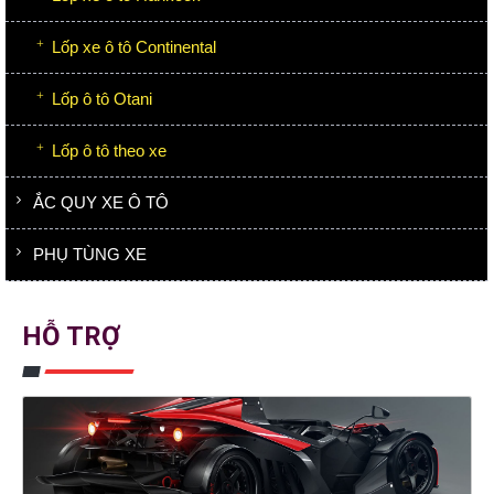
Lốp xe ô tô Continental
Lốp ô tô Otani
Lốp ô tô theo xe
ẮC QUY XE Ô TÔ
PHỤ TÙNG XE
HỖ TRỢ