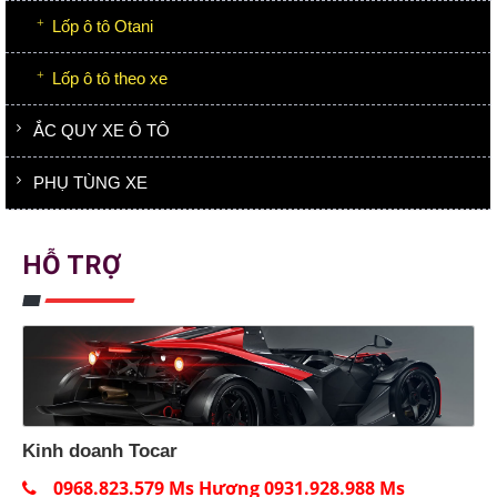
Lốp ô tô Otani
Lốp ô tô theo xe
ẮC QUY XE Ô TÔ
PHỤ TÙNG XE
HỖ TRỢ
Kinh doanh Tocar
0968.823.579 Ms Hương 0931.928.988 Ms