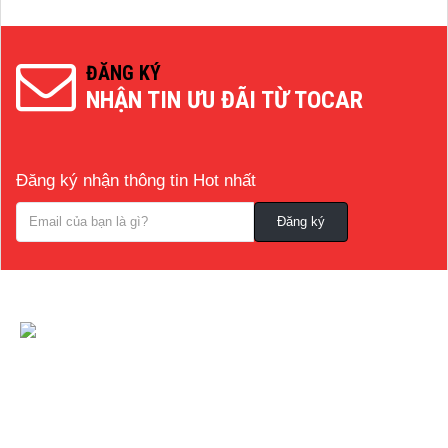
ĐĂNG KÝ
NHẬN TIN ƯU ĐÃI TỪ TOCAR
Đăng ký nhận thông tin Hot nhất
CÔNG TY CỔ PHẦN NỘI THẤT VÀ CÔNG
NGHỆ TOCAR
[A]:
Địa chỉ
: Số 14B Ngô Quyền, P. Cẩm Thượng, Thành