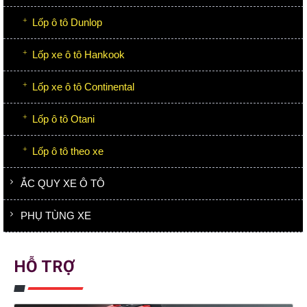
Lốp ô tô Dunlop
Lốp xe ô tô Hankook
Lốp xe ô tô Continental
Lốp ô tô Otani
Lốp ô tô theo xe
ẮC QUY XE Ô TÔ
PHỤ TÙNG XE
HỖ TRỢ