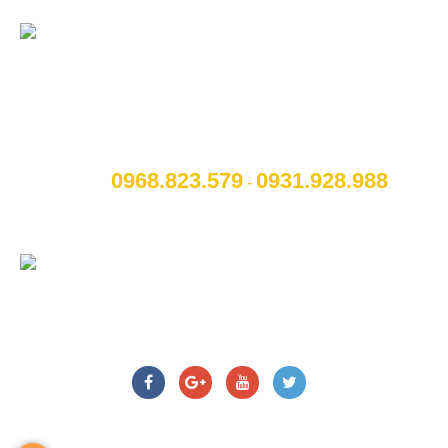
CÔNG TY CỔ PHẦN NỘI THẤT VÀ CÔNG
NGHỆ TOCAR
[A]:
Địa chỉ
: Số 14B Ngô Quyền, P. Cẩm Thượng, Thành
phố Hải Dương
0968.823.579
09
31.928.988
[M]:
Hotline
:
-
[W]:
Website
: www.otohaiduong.com
[E]:
Email
:
lienhe@otohaiduong.com
CHÚNG TÔI TRÊN MẠNG XÃ HỘI