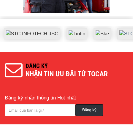
ĐĂNG KÝ
NHẬN TIN ƯU ĐÃI TỪ TOCAR
Đăng ký nhận thông tin Hot nhất