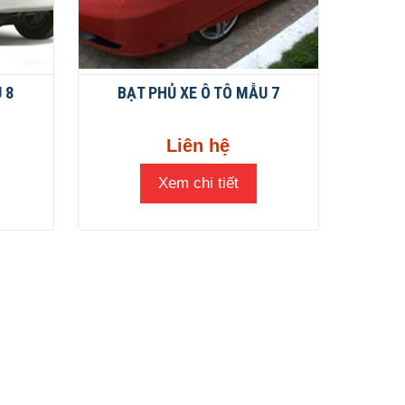
 8
BẠT PHỦ XE Ô TÔ MẪU 7
Liên hệ
Xem chi tiết