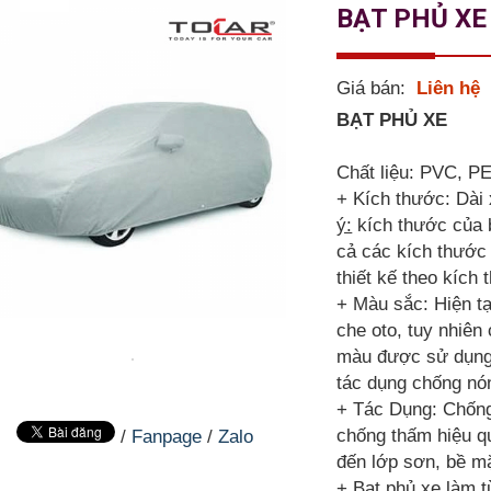
BẠT PHỦ XE
Giá bán:
Liên hệ
BẠT PHỦ XE
Chất liệu: PVC, PE
+ Kích thước: Dài
ý:
kích thước của b
cả các kích thước 
thiết kế theo kích 
+ Màu sắc: Hiện tạ
che oto, tuy nhiê
màu được sử dụng 
tác dụng chống nón
+ Tác Dụng: Chố
chống thấm hiệu qu
/
Fanpage
/
Zalo
đến lớp sơn, bề mặ
+ Bạt phủ xe làm t