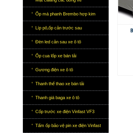
Ốp má phanh Brembo hợp kim
Líp pô,ốp cản trước sau
B
Đèn led cản sau xe ô tô
Ốp cua lốp xe bán tải
Gương điện xe ô tô
Thanh thể thao xe bán tải
Thanh giá baga xe ô tô
Cốp trước xe điện Vinfast VF3
Tấm ốp bảo vệ pin xe điện Vinfast