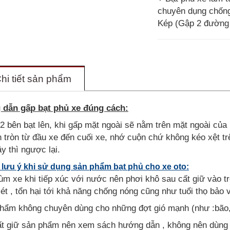
chuyên dụng chống
Kép (Gập 2 đườn
hi tiết sản phẩm
dẫn gấp bạt phủ xe đúng cách:
2 bên bạt lên, khi gấp mặt ngoài sẽ nằm trên mặt ngoài của
 tròn từ đầu xe đến cuối xe, nhớ cuộn chứ không kéo xệt 
̣y thì ngược lại.
lưu ý khi sử dụng sản phẩm bạt phủ cho xe oto:
rùm xe khi tiếp xúc với nước nên phơi khô sau cất giữ vào tr
 sét , tổn hại tới khả năng chống nóng cũng như tuổi thọ bảo
phẩm không chuyên dùng cho những đợt gió mạnh (như :bão,
ất giữ sản phẩm nên xem sách hướng dẫn , không nên dùng