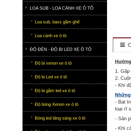
LOA SUB - LOA CÁNH XE Ô TÔ
Loa sub, bass gầm ghế
Loa cánh xe ô tô
C
ĐỘ ĐÈN - ĐỘ BI LED XE Ô TÔ
Hướng 
Độ bi xenon xe ô tô
1. Gấp 
Độ bi Led xe ô tô
2. Cuộn
- Khi đâ
Độ bi gầm led xe ô tô
Những 
- Bạt t
Độ bóng Xenon xe ô tô
loại rĩ
Bóng led tăng sáng xe ô tô
- Sản 
- Khi c