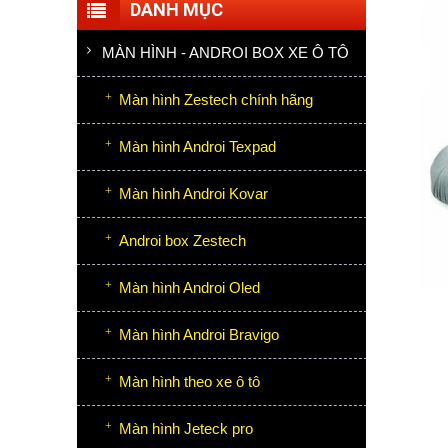
DANH MỤC
MÀN HÌNH - ANDROI BOX XE Ô TÔ
Màn hình Zestech chính hãng
Màn hình Androi Texpad
Màn hình Androi Kovar
Androi box Zestech
Màn hình Androi Oled
Màn hình Androi Bravigo
Màn hình theo xe ô tô
Màn hình Jeteck pro