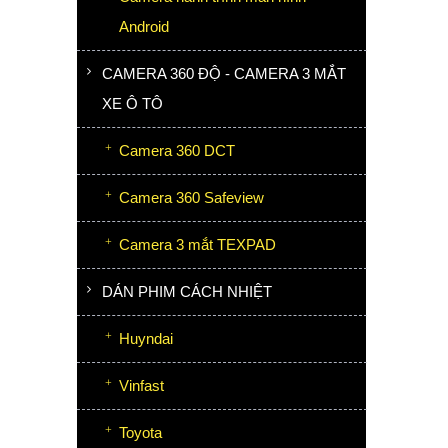
Android
CAMERA 360 ĐỘ - CAMERA 3 MẮT
XE Ô TÔ
Camera 360 DCT
Camera 360 Safeview
Camera 3 mắt TEXPAD
DÁN PHIM CÁCH NHIỆT
Huyndai
Vinfast
Toyota