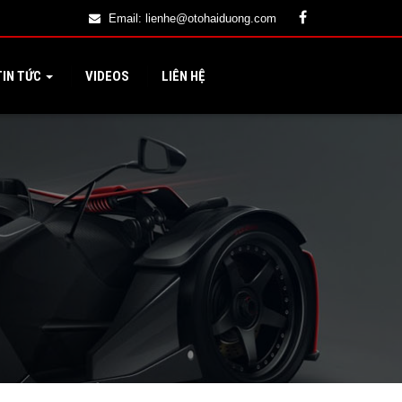
Email:
lienhe@otohaiduong.com
IN TỨC
VIDEOS
LIÊN HỆ