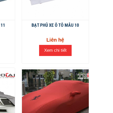
 11
BẠT PHỦ XE Ô TÔ MẪU 10
Liên hệ
Xem chi tiết