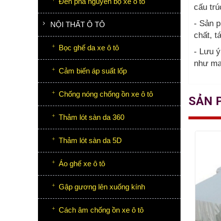
Đèn pha nguyên bộ xe ô tô
cấu tr
- Sản p
NỘI THẤT Ô TÔ
chất, t
Bọc ghế da xe ô tô
- Lưu 
như man
Cảm biến áp suất lốp
Chống nóng chống ồn xe ô tô
SẢN 
Thảm lót sàn da 360
Thảm lót sàn da 5D
Áo ghế xe ô tô
Gập gương lên xuống kính
Cách âm chống ồn xe ô tô