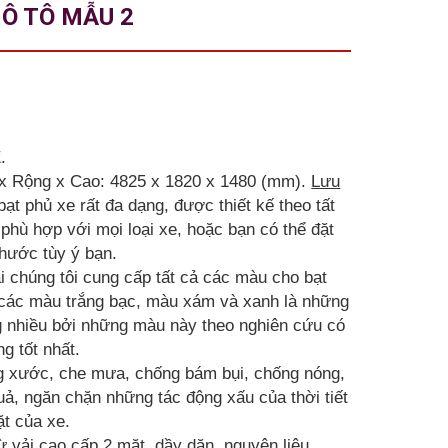
 Ô TÔ MẪU 2
.
 x Rộng x Cao: 4825 x 1820 x 1480 (mm).
Lưu
ạt phủ xe rất đa dạng, được thiết kế theo tất
phù hợp với mọi loại xe, hoặc bạn có thể đặt
thước tùy ý bạn.
i chúng tôi cung cấp tất cả các màu cho bạt
n các màu trắng bạc, màu xám và xanh là những
nhiều bởi những màu này theo nghiên cứu có
g tốt nhất.
ng xước, che mưa, chống bám bụi, chống nóng,
ả, ngăn chặn những tác động xấu của thời tiết
t của xe.
ừ vải cao cấp 2 mặt, dầy dặn, nguyên liệu