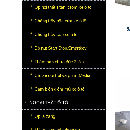
Ốp nội thất Titan, crom xe ô tô
Chống trầy bậc cửa xe ô tô
B
Chống trầy cốp xe ô tô
Độ nút Start Stop,Smartkey
Thảm sàn nhựa đúc 2 lớp
Cruise control và phím Media
Cảm biến điểm mù xe ô tô
NGOẠI THẤT Ô TÔ
Ốp la zăng
Mặt calang các dòng xe