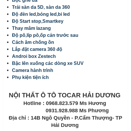
Bọc ghế da
Trải sàn da 5D, sàn da 360
Độ đèn led,bóng led,bi led
Độ Start stop,Smartkey
Thay mâm lazang
Độ pô,líp pô,ốp cản trước sau
Cách âm chống ồn
Lắp đặt camera 360 độ
Androi box Zestech
Bậc lên xuống các dòng xe SUV
Camera hành trình
Phụ kiện tiện ích
NỘI THẤT Ô TÔ TOCAR HẢI DƯƠNG
Hotline : 0968.823.579 Ms Hương
0931.928.988 Ms Phương
Địa chỉ : 14B Ngô Quyền - P.Cẩm Thượng- TP
Hải Dương