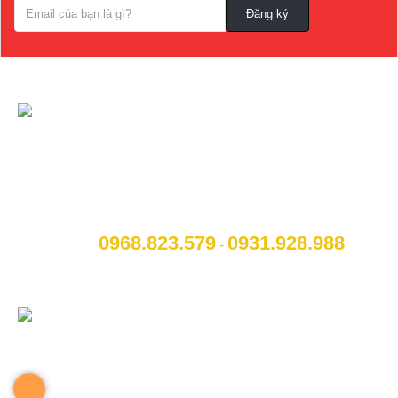
CÔNG TY CỔ PHẦN NỘI THẤT VÀ CÔNG
NGHỆ TOCAR
[A]:
Địa chỉ
: Số 14B Ngô Quyền, P. Cẩm Thượng, Thành
phố Hải Dương
0968.823.579
09
31.928.988
[M]:
Hotline
:
-
[W]:
Website
: www.otohaiduong.com
[E]:
Email
:
lienhe@otohaiduong.com
CHÚNG TÔI TRÊN MẠNG XÃ HỘI