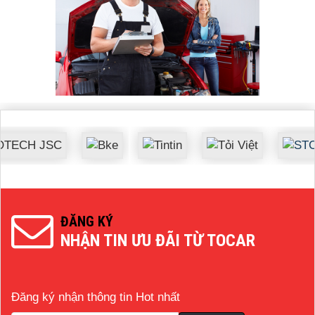
ĐĂNG KÝ
NHẬN TIN ƯU ĐÃI TỪ TOCAR
Đăng ký nhận thông tin Hot nhất