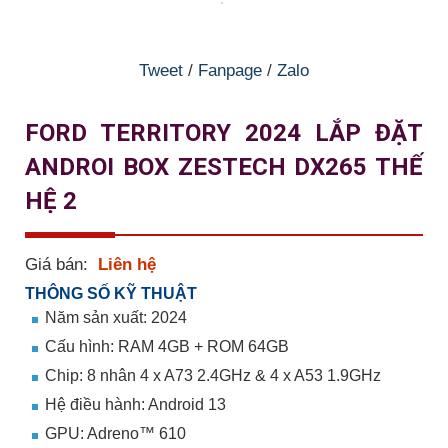
Tweet
/
Fanpage
/
Zalo
FORD TERRITORY 2024 LẮP ĐẶT
ANDROI BOX ZESTECH DX265 THẾ
HỆ 2
Giá bán:
Liên hệ
THÔNG SỐ KỸ THUẬT
Năm sản xuất: 2024
Cấu hình: RAM 4GB + ROM 64GB
Chip: 8 nhân 4 x A73 2.4GHz & 4 x A53 1.9GHz
Hệ điều hành: Android 13
GPU: Adreno™ 610